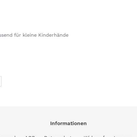
ssend für kleine Kinderhände
AUF
PINTEREST
PINNEN
Informationen