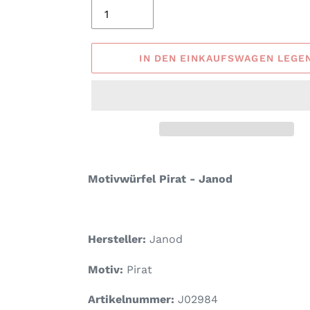
IN DEN EINKAUFSWAGEN LEGE
Produkt
wird
Motivwürfel Pirat - Janod
zum
Warenkorb
hinzugefügt
Hersteller:
Janod
Motiv:
Pirat
Artikelnummer:
J02984