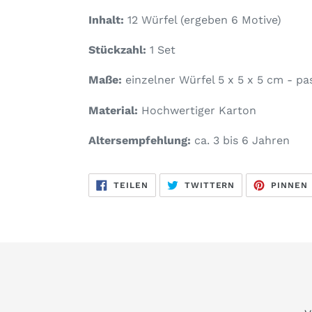
Inhalt:
12 Würfel (ergeben 6 Motive)
Stückzahl:
1 Set
Maße:
einzelner Würfel 5 x 5 x 5 cm - pa
Material:
Hochwertiger Karton
Altersempfehlung:
ca. 3 bis 6 Jahren
AUF
AUF
TEILEN
TWITTERN
PINNEN
FACEBOOK
TWITTER
TEILEN
TWITTERN