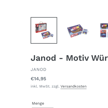
Janod - Motiv Würf
VERKÄUFER
JANOD
Normaler
€14,95
Preis
inkl. MwSt. zzgl.
Versandkosten
Menge