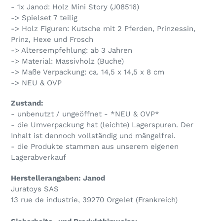
zum
- 1x Janod: Holz Mini Story (
J08516)
Warenkorb
-> Spielset 7 teilig
hinzugefügt
-> Holz Figuren: Kutsche mit 2 Pferden, Prinzessin,
Prinz, Hexe und Frosch
-> Altersempfehlung: ab 3 Jahren
-> Material: Massivholz (Buche)
-> Maße Verpackung: ca. 14,5 x 14,5 x 8 cm
-> NEU & OVP
Zustand:
- unbenutzt / ungeöffnet - *NEU & OVP*
- die Umverpackung hat (leichte) Lagerspuren. Der
Inhalt ist dennoch vollständig und mängelfrei.
- die Produkte stammen aus unserem eigenen
Lagerabverkauf
Herstellerangaben: Janod
Juratoys SAS
13 rue de industrie, 39270 Orgelet (Frankreich)