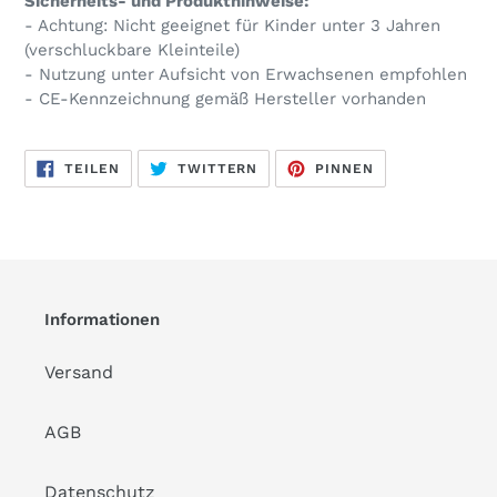
Sicherheits- und Produkthinweise:
- Achtung: Nicht geeignet für Kinder unter 3 Jahren
(verschluckbare Kleinteile)
- Nutzung unter Aufsicht von Erwachsenen empfohlen
- CE-Kennzeichnung gemäß Hersteller vorhanden
AUF
AUF
AUF
TEILEN
TWITTERN
PINNEN
FACEBOOK
TWITTER
PINTEREST
TEILEN
TWITTERN
PINNEN
Informationen
Versand
AGB
Datenschutz