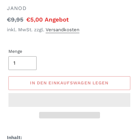
VERKÄUFER
JANOD
Normaler
€9,95
Sonderpreis
€5,00
Angebot
Preis
inkl. MwSt. zzgl.
Versandkosten
Menge
IN DEN EINKAUFSWAGEN LEGEN
Produkt
wird
Inhalt: