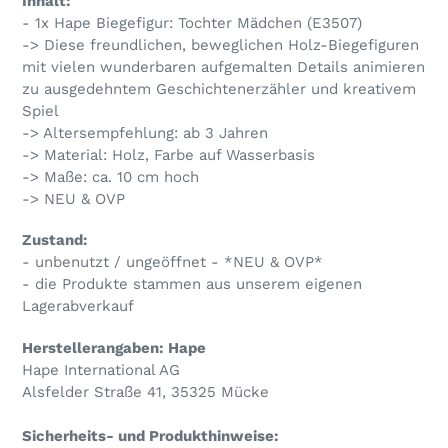
Inhalt:
zum
- 1x Hape Biegefigur: Tochter Mädchen (E3507)
Warenkorb
-> Diese freundlichen, beweglichen Holz-Biegefiguren
hinzugefügt
mit vielen wunderbaren aufgemalten Details animieren
zu ausgedehntem Geschichtenerzähler und kreativem
Spiel
-> Altersempfehlung: ab 3 Jahren
-> Material: Holz, Farbe auf Wasserbasis
-> Maße: ca. 10 cm hoch
-> NEU & OVP
Zustand:
- unbenutzt / ungeöffnet - *NEU & OVP*
- die Produkte stammen aus unserem eigenen
Lagerabverkauf
Herstellerangaben: Hape
Hape International AG
Alsfelder Straße 41, 35325 Mücke
Sicherheits- und Produkthinweise: