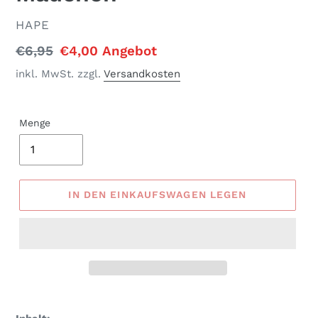
VERKÄUFER
HAPE
Normaler
€6,95
Sonderpreis
€4,00
Angebot
Preis
inkl. MwSt. zzgl.
Versandkosten
Menge
IN DEN EINKAUFSWAGEN LEGEN
Produkt
wird