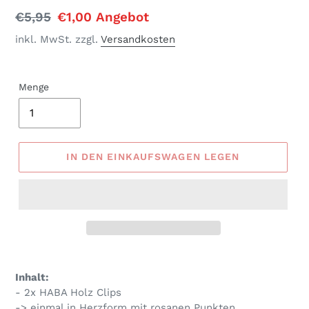
Normaler
€5,95
Sonderpreis
€1,00
Angebot
Preis
inkl. MwSt. zzgl.
Versandkosten
Menge
IN DEN EINKAUFSWAGEN LEGEN
Produkt
wird
Inhalt:
zum
- 2x HABA Holz Clips
Warenkorb
-> einmal in Herzform mit rosanen Punkten