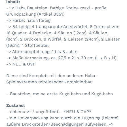
Inhalt:
zum
- 1x Haba Bausteine: farbige Steine maxi - große
Warenkorb
Grundpackung (Artikel 3551)
hinzugefügt
-> Farbe: natur/farbig
-> 54 teilig: 4 transparente Acrylwürfel, 8 Turmspitzen,
16 Quader, 4 Dreiecke, 4 Säulen (12cm), 4 Säulen
(8cm), 2 Brücken, 8 Würfel, 2 Leisten (24cm), 2 Leisten
(16cm), 1 Stoffbeutel
-> Altersempfehlung: 1 bis 8 Jahre
-> Maße Verpackung: ca. 27,5 x 21 x 30 cm (L x B x H)
-> NEU & OVP
Diese sind komplett mit den anderen Haba-
Spielsystemen miteinander kombinierbar:
- Bausteine, meine erste Kugelbahn und Kugelbahn
Zustand:
- unbenutzt / ungeöffnet - *NEU & OVP*
- die Umverpackung kann durch die Lagerung (leichte)
äußere Druckstellen/Beschädigungen aufweisen. ->