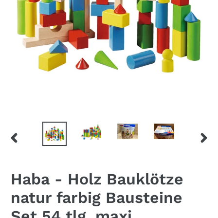
VORHERIGER
NÄC
SCHIEBER
SCHI
Haba - Holz Bauklötze
natur farbig Bausteine
Set 54 tlg. maxi