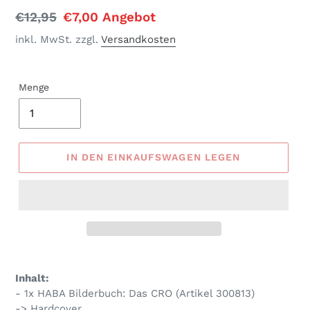
Normaler
€12,95
Sonderpreis
€7,00
Angebot
Preis
inkl. MwSt. zzgl.
Versandkosten
Menge
IN DEN EINKAUFSWAGEN LEGEN
Produkt
wird
Inhalt:
zum
- 1x HABA Bilderbuch: Das CRO (Artikel 300813)
Warenkorb
-> Hardcover