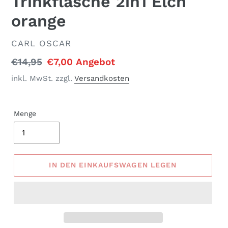
Trinkflasche 2in1 Elch
orange
VERKÄUFER
CARL OSCAR
Normaler
€14,95
Sonderpreis
€7,00
Angebot
Preis
inkl. MwSt. zzgl.
Versandkosten
Menge
IN DEN EINKAUFSWAGEN LEGEN