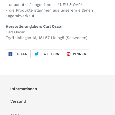
- unbenutzt / ungeöffnet - *NEU & OVP*
- die Produkte stammen aus unserem eigenen
Lagerabverkauf
Herstellerangaben: Carl Oscar
Carl Oscar
Tryffelslingan 16, 181 57 Lidingö (Schweden)
AUF
AUF
AUF
TEILEN
TWITTERN
PINNEN
FACEBOOK
TWITTER
PINTEREST
TEILEN
TWITTERN
PINNEN
Informationen
Versand