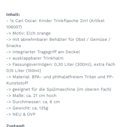
Produkt
wird
Inhalt:
zum
- 1x Carl Oscar: Kinder Trinkflasche 2in1 (Artikel
Warenkorb
106007)
hinzugefügt
-> Motiv: Elch orange
-> mit abnehmbarer Behälter für Obst / Gemüse /
Snacks
-> integrierter Tragegriff am Deckel
-> ausklappbarer Trinkhalm
-> Fassungsvermögen: 0,30 Liter (300ml), extra Fach
0,15 Liter (150ml)
-> Material: BPA- und phthalatfreiem Tritan und PP-
Kunststoff
-> geeignet für die Spülmaschine (im oberen Fach)
-> Maße: ca. 21 cm hoch
-> Durchmesser: ca. 6 cm
-> Gewicht: ca. 135g
-> NEU & OVP
Zustand: